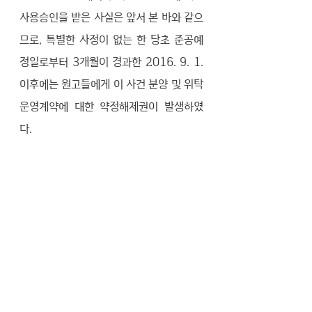
사용승인을 받은 사실은 앞서 본 바와 같으
므로, 특별한 사정이 없는 한 당초 준공예
정일로부터 3개월이 경과한 2016. 9. 1. 
이후에는 원고들에게 이 사건 분양 및 위탁
운영계약에 대한 약정해제권이 발생하였
다. 
  그런데 피고는, 이 사건 호텔의 준공이 지
연된 것은 피고의 설계변경 허가신청에 대
한 관할관청의 행정ㅈ처리 기간이 예상보
다 길어졌기 때문이고, 이러한 설계변경에 
대하여 당초 원고들이 동의하였으므로, 원
고들은 위 약정해제권을 행사할 수 없다는 
취지로 주장한다. 